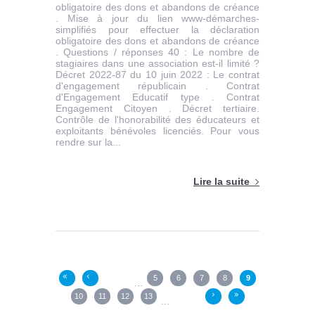
obligatoire des dons et abandons de créance
. Mise à jour du lien www-démarches-
simplifiés pour effectuer la déclaration
obligatoire des dons et abandons de créance
. Questions / réponses 40 : Le nombre de
stagiaires dans une association est-il limité ?
Décret 2022-87 du 10 juin 2022 : Le contrat
d'engagement républicain . Contrat
d'Engagement Educatif type . Contrat
Engagement Citoyen . Décret tertiaire.
Contrôle de l'honorabilité des éducateurs et
exploitants bénévoles licenciés. Pour vous
rendre sur la...
Lire la suite
Pages
5
6
7
8
9
«
‹
…
10
11
12
13
›
»
…