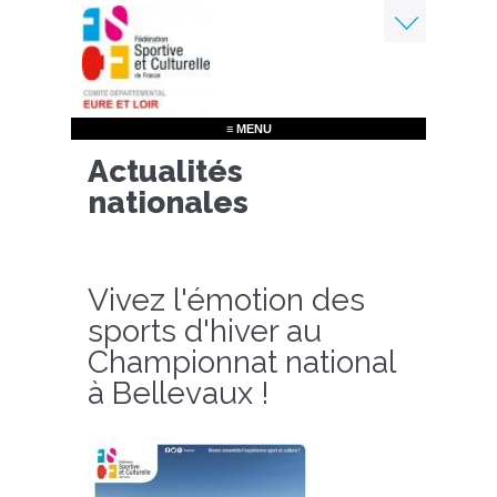
Aller
au
contenu
Menu
principal
≡ MENU
Actualités
nationales
Vivez l'émotion des
sports d'hiver au
Championnat national
à Bellevaux !