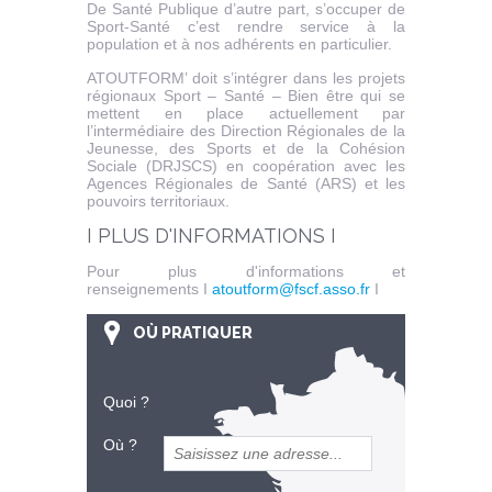
De Santé Publique d’autre part, s’occuper de
Sport-Santé c’est rendre service à la
population et à nos adhérents en particulier.
ATOUTFORM’ doit s’intégrer dans les projets
régionaux Sport – Santé – Bien être qui se
mettent en place actuellement par
l’intermédiaire des Direction Régionales de la
Jeunesse, des Sports et de la Cohésion
Sociale (DRJSCS) en coopération avec les
Agences Régionales de Santé (ARS) et les
pouvoirs territoriaux.
I PLUS D'INFORMATIONS I
Pour plus d'informations et
renseignements I
atoutform@fscf.asso.fr
I
OÙ PRATIQUER
Quoi ?
Où ?