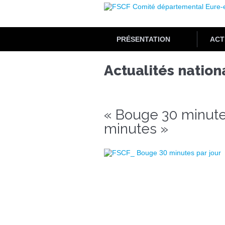
Aller
au
contenu
principal
PRÉSENTATION
ACT
Actualités nation
« Bouge 30 minutes
minutes »