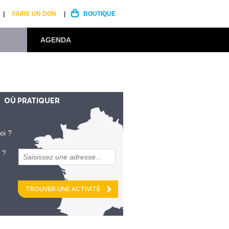
FAIRE UN DON
BOUTIQUE
AGENDA
OÙ PRATIQUER
oi ?
 ?
et
km alentour