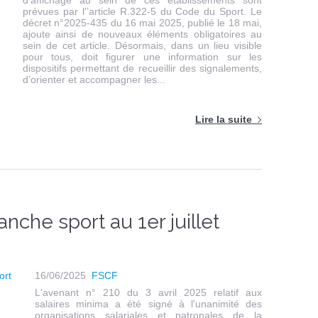
d'affichage au sein de ces établissements sont
prévues par l'’article R.322-5 du Code du Sport. Le
décret n°2025-435 du 16 mai 2025, publié le 18 mai,
ajoute ainsi de nouveaux éléments obligatoires au
sein de cet article. Désormais, dans un lieu visible
pour tous, doit figurer une information sur les
dispositifs permettant de recueillir des signalements,
d’orienter et accompagner les...
Lire la suite
nche sport au 1er juillet
16/06/2025
FSCF
L'avenant n° 210 du 3 avril 2025 relatif aux
salaires minima a été signé à l'unanimité des
organisations salariales et patronales de la