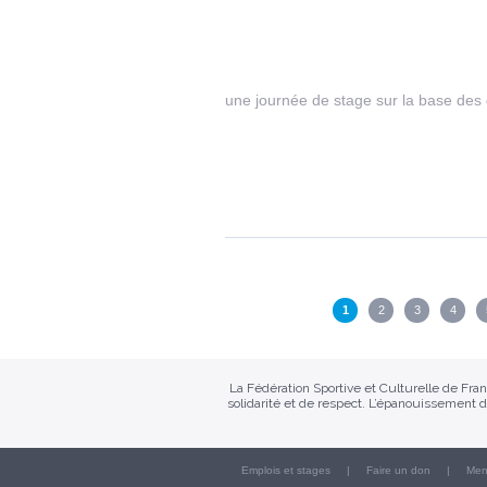
une journée de stage sur la base des
Pages
1
2
3
4
La Fédération Sportive et Culturelle de Fr
solidarité et de respect. L’épanouissement d
Emplois et stages
Faire un don
Men