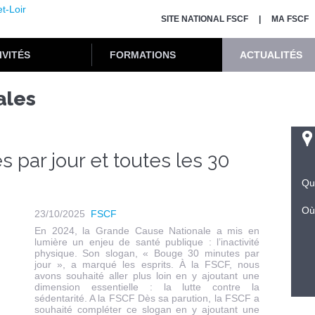
SITE NATIONAL FSCF
MA FSCF
IVITÉS
FORMATIONS
ACTUALITÉS
ales
 par jour et toutes les 30
Qu
Où
23/10/2025
FSCF
En 2024, la Grande Cause Nationale a mis en
lumière un enjeu de santé publique : l’inactivité
physique. Son slogan, « Bouge 30 minutes par
jour », a marqué les esprits. À la FSCF, nous
avons souhaité aller plus loin en y ajoutant une
dimension essentielle : la lutte contre la
sédentarité. A la FSCF Dès sa parution, la FSCF a
souhaité compléter ce slogan en y ajoutant une