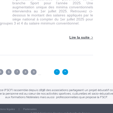
branche Sport pour l’année 2025. Une
augmentation unique des minima conventionnels
interviendra au 1er juillet 2025. Retrouvez ci-
dessous le montant des salaires appliqués par le
siège national à compter du 1er juillet 2025 pour
 groupes 3 et 4 du salaire minimum conventionnel.
Lire la suite
5
6
7
8
9
›
»
…
ance (FSCF) rassemble depuis 1898 des associations partageant un projet éducatif 
e la personne est au cœur de nos activités sportives, culturelles et socio-éducative
aux formations fédérales mais aussi professionnelles que propose la FSCF.
tions légales
Partenaires