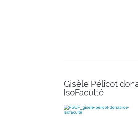
Gisèle Pélicot dona
IsoFaculté