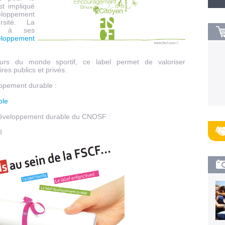
t impliqué
eloppement
ersité. La
nt à ses
eloppement
rs du monde sportif, ce label permet de valoriser
es publics et privés.
oppement durable :
ble
l développement durable du CNOSF :
I