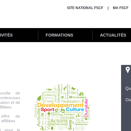
SITE NATIONAL FSCF
MA FSCF
IVITÉS
FORMATIONS
ACTUALITÉS
Qu
urelle de
nombreuses
Où
ation et de
iliées.
offre de
affiliées
t pour le