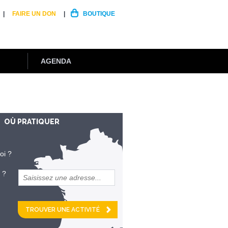
FAIRE UN DON
BOUTIQUE
AGENDA
OÙ PRATIQUER
oi ?
 ?
et