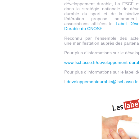
développement durable, La FSCF es
dans la stratégie nationale de dév
durable du sport et de la biodiv
fédération propose notamme
associations affiliées le
Label Dév
Durable du CNOSF
.
Reconnu par l’ensemble des acteu
une manifestation auprès des partenair
Pour plus d'informations sur le dével
www.fscf.asso.fr/developpement-dura
Pour plus d'informations sur le labe
I
developpementdurable@fscf.asso.fr