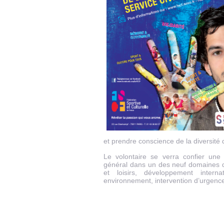
et prendre conscience de la diversité 
Le volontaire se verra confier une 
général dans un des neuf domaines d’i
et loisirs, développement intern
environnement, intervention d’urgence,