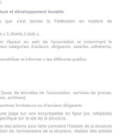
E
lture et développement durable
fis que s’est lancée la Fédération en matière de
e « 1 charte,1 club ».
en vigueur au sein de l’association et notamment le
es catégories d’acteurs, dirigeants, salariés, adhérents,
sibiliser et informer » les différents publics.
 (base de données de l’association, services de presse,
ues, archives).
embres fondateurs ou d’anciens dirigeants.
d’une page sur une encyclopédie en ligne (ex. wikipédia)
écifique sur le site de la structure.
des actions pour faire connaître l’histoire de la structure
tion de l’anniversaire de la structure, réaliser des articles