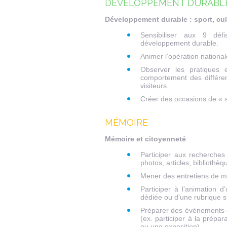
DÉVELOPPEMENT DURABL
Développement durable : sport, cu
Sensibiliser aux 9 dé
développement durable.
Animer l’opération national
Observer les pratiques 
comportement des différent
visiteurs.
Créer des occasions de « sen
MÉMOIRE
Mémoire et citoyenneté
Participer aux recherches
photos, articles, bibliothèq
Mener des entretiens de m
Participer à l’animation 
dédiée ou d’une rubrique sp
Préparer des évènements et 
(ex. participer à la prépara
ou une exposition).