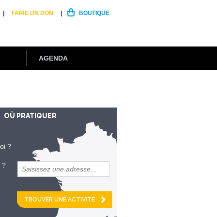
FAIRE UN DON
BOUTIQUE
AGENDA
OÙ PRATIQUER
oi ?
 ?
et