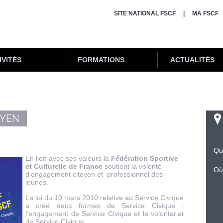
SITE NATIONAL FSCF
MA FSCF
IVITÉS
FORMATIONS
ACTUALITÉS
YEN
Qu
En lien avec ses valeurs la
Fédération Sportive
et Culturelle de France
soutient la volonté
Où
d’engagement citoyen et professionnel des
jeunes.
La loi du 10 mars 2010 relative au Service Civique
a créé deux formes de Service Civique :
l’engagement de Service Civique et le volontariat
de Service Civique.