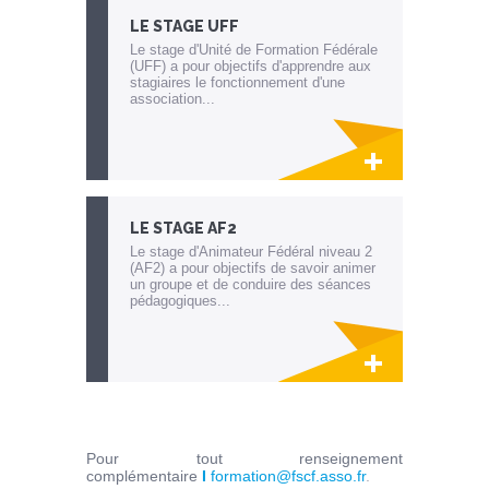
LE STAGE UFF
Le stage d'Unité de Formation Fédérale
(UFF) a pour objectifs d'apprendre aux
stagiaires le fonctionnement d'une
association...
Lien invisible éditable sur la cible et la
destination
LE STAGE AF2
Le stage d'Animateur Fédéral niveau 2
(AF2) a pour objectifs de savoir animer
un groupe et de conduire des séances
pédagogiques...
Lien invisible éditable sur la cible et la
destination
Pour tout renseignement
complémentaire
I
formation@fscf.asso.fr
.