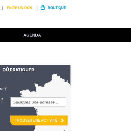
FAIRE UN DON
BOUTIQUE
AGENDA
OÙ PRATIQUER
oi ?
 ?
et