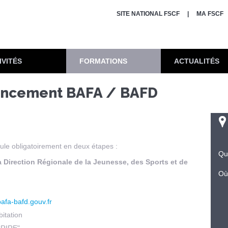
SITE NATIONAL FSCF
MA FSCF
IVITÉS
FORMATIONS
ACTUALITÉS
inancement BAFA / BAFD
ule obligatoirement en deux étapes :
Qu
a Direction Régionale de la Jeunesse, des Sports et de
Où
afa-bafd.gouv.fr
bitation