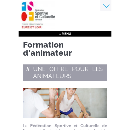
Aller
au
contenu
Menu
principal
≡ MENU
Formation
d'animateur
UNE OFFRE POUR LES
ANIMATEURS
La
Fédération Sportive et Culturelle de