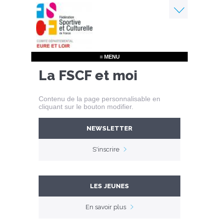
Aller
au
contenu
Menu
principal
≡ MENU
La FSCF et moi
Contenu de la page personnalisable en
cliquant sur le bouton modifier.
NEWSLETTER
S'inscrire
LES JEUNES
En savoir plus