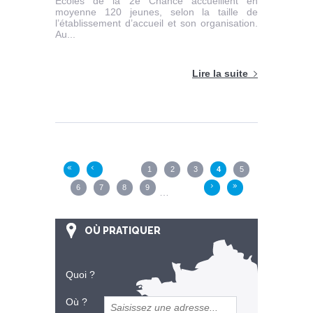
Écoles de la 2e Chance accueillent en
moyenne 120 jeunes, selon la taille de
l’établissement d’accueil et son organisation.
Au...
Lire la suite
Pages
1
2
3
4
5
«
‹
6
7
8
9
›
»
…
OÙ PRATIQUER
Quoi ?
Où ?