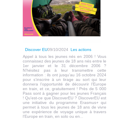
Discover EU
09/10/2024
Les actions
Appel à tous les jeunes nés en 2006 ! Vous
connaissez des jeunes de 18 ans nés entre le
1er janvier et le 31 décembre 2006 ?
N’hésitez pas à leur transmettre cette
information : ils ont jusqu’au 16 octobre 2024
pour s’inscrire à un tirage au sort qui leur
donnera l’opportunité de découvrir l’Europe
en train, et ce, gratuitement ! Près de 5 000
Pass sont à gagner pour les jeunes Français
! Qu'est-ce que DiscoverEU ? DiscoverEU est
une initiative du programme Erasmus+ qui
permet à tous les jeunes de 18 ans de vivre
une expérience de voyage unique à travers
l’Europe en train, en solo ou en...