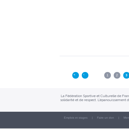
Pages
1
2
3
«
‹
La Fédération Sportive et Culturelle de Fr
solidarité et de respect. L’épanouissement d
Emplois et stages
Faire un don
Men