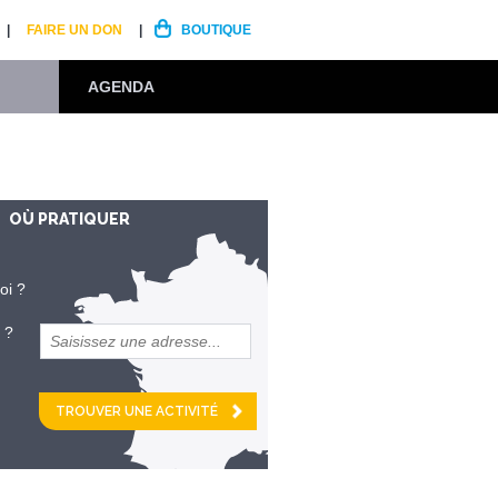
FAIRE UN DON
BOUTIQUE
AGENDA
OÙ PRATIQUER
oi ?
 ?
et
km alentour