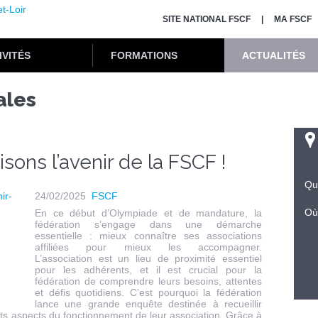
SITE NATIONAL FSCF
MA FSCF
IVITÉS
FORMATIONS
ACTUALITÉS
ales
sons l’avenir de la FSCF !
Qu
24/02/2025
FSCF
Où
En ce début d’Olympiade et de mandature, la
fédération s’engage dans une démarche
essentielle : mieux connaître ses associations
affiliées pour mieux les accompagner.
L’association est un lieu de proximité essentiel
pour les adhérents, et il est crucial pour la
fédération de comprendre leurs besoins, attentes
et défis quotidiens. C’est pourquoi la fédération
lance une grande enquête destinée à recueillir
rents aspects du fonctionnement de leur association. Grâce à