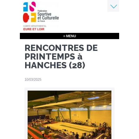
Aller
au
contenu
Menu
principal
≡ MENU
RENCONTRES DE
PRINTEMPS à
HANCHES (28)
10/03/2025