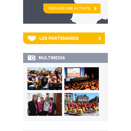
et
km alentour
LES PARTENAIRES
MULTIMEDIA