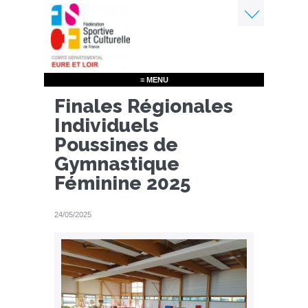
Aller
au
contenu
Menu
principal
≡ MENU
Finales Régionales
Individuels
Poussines de
Gymnastique
Féminine 2025
24/05/2025