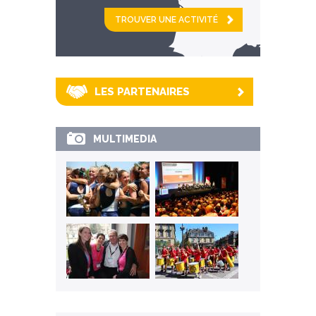
et
km alentour
LES PARTENAIRES
MULTIMEDIA