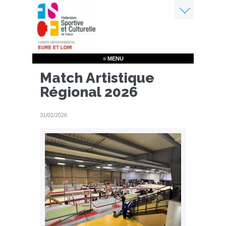
Aller
au
contenu
Menu
principal
≡ MENU
Match Artistique
Régional 2026
31/01/2026