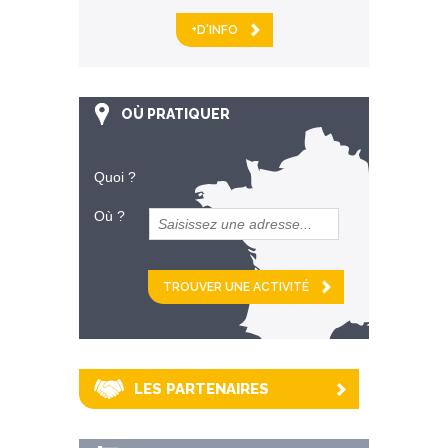
+D'INFO
OÙ PRATIQUER
Quoi ?
Où ?
et
km alentour
LES PARTENAIRES